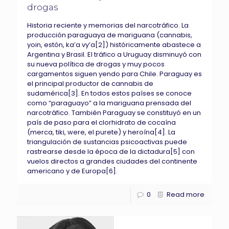
drogas
Historia reciente y memorias del narcotráfico. La
producción paraguaya de mariguana (cannabis,
yoin, estón, ka’a vy’a[2]) históricamente abastece a
Argentina y Brasil. El tráfico a Uruguay disminuyó con
su nueva política de drogas y muy pocos
cargamentos siguen yendo para Chile. Paraguay es
el principal productor de cannabis de
sudamérica[3]. En todos estos países se conoce
como “paraguayo” a la mariguana prensada del
narcotráfico. También Paraguay se constituyó en un
país de paso para el clorhidrato de cocaína
(merca, tiki, were, el purete) y heroína[4]. La
triangulación de sustancias psicoactivas puede
rastrearse desde la época de la dictadura[5] con
vuelos directos a grandes ciudades del continente
americano y de Europa[6].
0
Read more