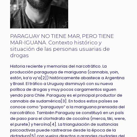
PARAGUAY NO TIENE MAR, PERO TIENE
MAR-IGUANA. Contexto histórico y
situación de las personas usuarias de
drogas
Historia reciente y memorias del narcotráfico. La
producción paraguaya de mariguana (cannabis, yoin,
estón, ka’a vy’a[2]) históricamente abastece a Argentina
y Brasil. El tráfico a Uruguay disminuyó con su nueva
política de drogas y muy pocos cargamentos siguen
yendo para Chile. Paraguay es el principal productor de
cannabis de sudamérica[3]. En todos estos países se
conoce como “paraguayo” a la mariguana prensada del
narcotráfico. También Paraguay se constituyó en un país
de paso para el clorhidrato de cocaína (merca, tiki, were,
el purete) y heroína[4]. La triangulación de sustancias
psicoactivas puede rastrearse desde la época de la
dictadura[5] con vuelos directos a grandes ciudades del