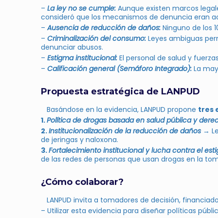
–
La ley no se cumple:
Aunque existen marcos legales
consideró que los mecanismos de denuncia eran ac
–
Ausencia de reducción de daños:
Ninguno de los 1
–
Criminalización del consumo:
Leyes ambiguas permi
denunciar abusos.
–
Estigma institucional:
El personal de salud y fuerz
–
Calificación general (Semáforo Integrado):
La mayo
Propuesta estratégica de LANPUD
Basándose en la evidencia, LANPUD propone
tres 
1.
Política de drogas basada en salud pública y de
2.
Institucionalización de la reducción de daños
→ Le
de jeringas y naloxona.
3.
Fortalecimiento institucional y lucha contra el es
de las redes de personas que usan drogas en la tom
¿Cómo colaborar?
LANPUD invita a tomadores de decisión, financiador
– Utilizar esta evidencia para diseñar políticas públi