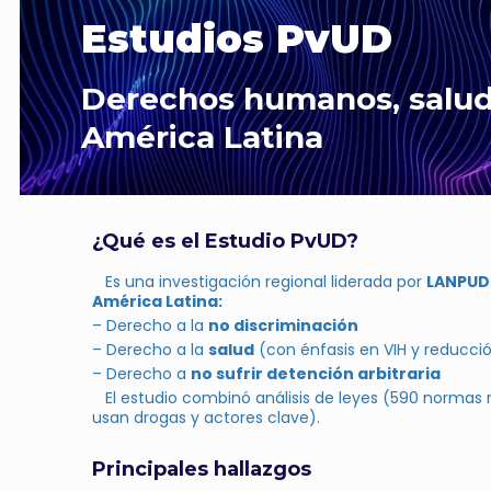
Estudios PvUD
Derechos humanos, salud 
América Latina
¿Qué es el Estudio PvUD?
Es una investigación regional liderada por
LANPUD
América Latina:
– Derecho a la
no discriminación
– Derecho a la
salud
(con énfasis en VIH y reducci
– Derecho a
no sufrir detención arbitraria
El estudio combinó análisis de leyes (590 normas r
usan drogas y actores clave).
Principales hallazgos