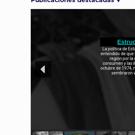
Publicaciones destacadas
▼
Estruc
La política de Es
entendido de que l
región por la
consumen y las il
octubre de 1974, 
sembraron v