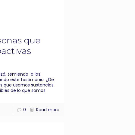
rsonas que
activas
izá, temiendo a las
ando este testimonio. ¿De
s que usamos sustancias
sibles de lo que somos
0
Read more